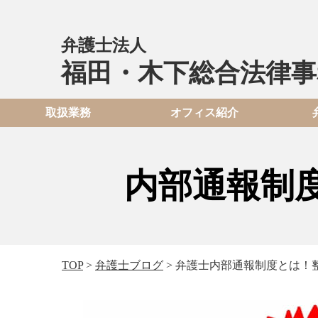
弁護士法人
福田・木下総合法律事
取扱業務
オフィス紹介
内部通報制
TOP
>
弁護士ブログ
>
弁護士内部通報制度とは！