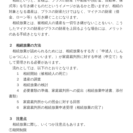
相続というと、皆様は、プラスの財産（不動産や預貯金、自動車、株
式等）を引き継ぐものだというイメージがあるかと思いますが、相続の
対象となる遺産は、プラスの財産だけではなく、マイナスの財産（借
金、ローン等）も引き継ぐことになります。
相続放棄とは、被相続人の遺産を一切引き継がないことをいい、こう
したマイナスの財産がプラスの財産を上回るような場合には、メリット
のある手続きとなります。
２ 相続放棄の方法
相続放棄が認められるためには、相続放棄をする方（「申述人（しん
じゅつにん）」といいます。）が家庭裁判所に対する申述（申立て）を
して受理される必要があります。
流れとしては、以下のとおりとなります。
１ 相続開始（被相続人の死亡）
２ 遺産の調査
３ 相続放棄の検討
４ 必要書類の準備、家庭裁判所への提出（相続放棄申述書、添付
書類）
５ 家庭裁判所からの照会に対する回答
６ 家庭裁判所の相続放棄申述受理（相続放棄の完了）
３ 注意点
相続放棄に際し、いくつか注意点もあります。
①期間制限