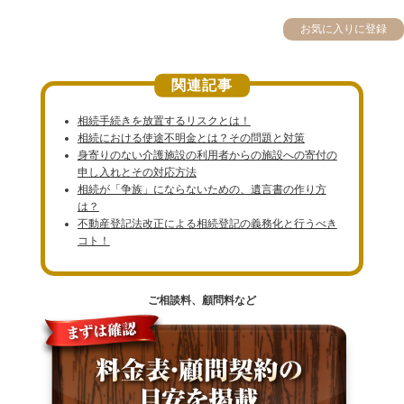
お気に入りに登録
関連記事
相続手続きを放置するリスクとは！
相続における使途不明金とは？その問題と対策
身寄りのない介護施設の利用者からの施設への寄付の
申し入れとその対応方法
相続が「争族」にならないための、遺言書の作り方
は？
不動産登記法改正による相続登記の義務化と行うべき
コト！
ご相談料、顧問料など