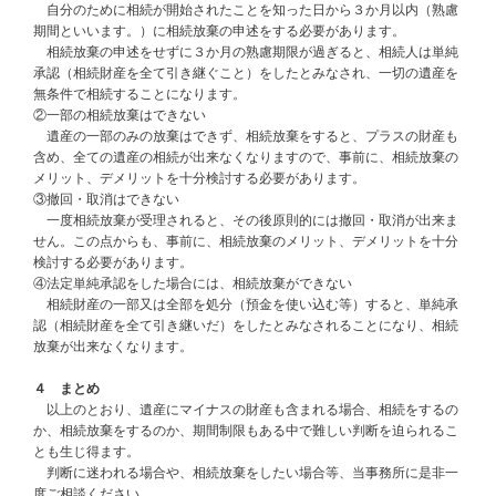
自分のために相続が開始されたことを知った日から３か月以内（熟慮
期間といいます。）に相続放棄の申述をする必要があります。
相続放棄の申述をせずに３か月の熟慮期限が過ぎると、相続人は単純
承認（相続財産を全て引き継ぐこと）をしたとみなされ、一切の遺産を
無条件で相続することになります。
②一部の相続放棄はできない
遺産の一部のみの放棄はできず、相続放棄をすると、プラスの財産も
含め、全ての遺産の相続が出来なくなりますので、事前に、相続放棄の
メリット、デメリットを十分検討する必要があります。
③撤回・取消はできない
一度相続放棄が受理されると、その後原則的には撤回・取消が出来ま
せん。この点からも、事前に、相続放棄のメリット、デメリットを十分
検討する必要があります。
④法定単純承認をした場合には、相続放棄ができない
相続財産の一部又は全部を処分（預金を使い込む等）すると、単純承
認（相続財産を全て引き継いだ）をしたとみなされることになり、相続
放棄が出来なくなります。
４ まとめ
以上のとおり、遺産にマイナスの財産も含まれる場合、相続をするの
か、相続放棄をするのか、期間制限もある中で難しい判断を迫られるこ
とも生じ得ます。
判断に迷われる場合や、相続放棄をしたい場合等、当事務所に是非一
度ご相談ください。